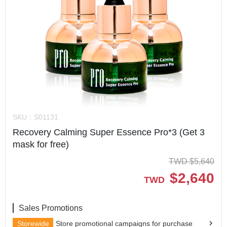
SKU：
S01131
Recovery Calming Super Essence Pro*3 (Get 3
mask for free)
TWD
$
5,640
$
2,640
TWD
Sales Promotions
Storewide
Store promotional campaigns for purchase