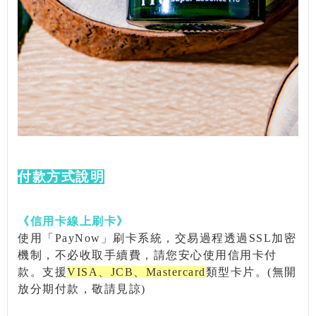
付款方式說明
《信用卡線上刷卡》
使用「
PayNow
」刷卡系統，交易過程透過
SSL
加密
機制，不必收取手續費，請您安心使用信用卡付
款。支援
VISA
、
JCB
、
Mastercard
類型卡片。
(
無開
放分期付款，敬請見諒
)