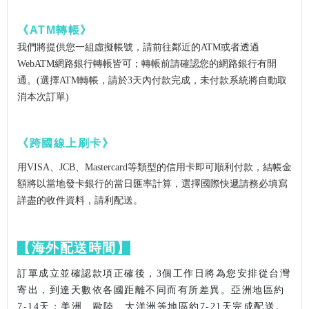
《ATM轉帳》
我們將提供您一組虛擬帳號，請前往鄰近的ATM或者透過
WebATM網路銀行轉帳皆可；轉帳前請確認您的網路銀行有開
通。(選擇ATM轉帳，請於3天內付款完成，未付款系統將自動取
消本次訂單)
《跨國線上刷卡》
用VISA、JCB、Mastercard等類型的信用卡即可順利付款，結帳金
額將以當地發卡銀行的當日匯率計算，選擇國際快遞請務必填寫
詳盡的收件資料，請利配送。
【海外配送時間】
訂單成立並確認款項正確後，3個工作日將為您安排從台灣
寄出，到達天數依各國距離不同而有所差異。亞洲地區約
7-14天；美洲、歐陸、大洋洲等地區約7-21天完成配送。