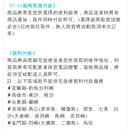
《
7-11
超商取貨付款》
商品將寄至您所選擇的便利超商，商品送達時將有
簡訊通知，取件同時付款即可。
(
選擇超商取貨請務
必在
3
日內前往取件，無人領貨將自動取消本次訂
單
)
《貨到付款》
商品將由黑貓宅急便送達您所填寫的收件地址，到
貨前將有宅配業者與您電話聯繫，簽收商品後，將
款項交給配送人員即可。
註：以下區域恕不提供宅急便貨到付款服務
✘宜蘭縣
-
釣魚台列嶼
✘高雄市
-
東沙、南沙
✘台東縣
-
蘭嶼
✘澎湖縣
-
馬公
(
虎井島、桶盤島
)
、望安、七美、白
沙
(
大倉嶼、員貝嶼、鳥嶼、吉貝嶼
)
✘金門縣
-
烈嶼
(
大膽島、二膽島
)
、烏坵