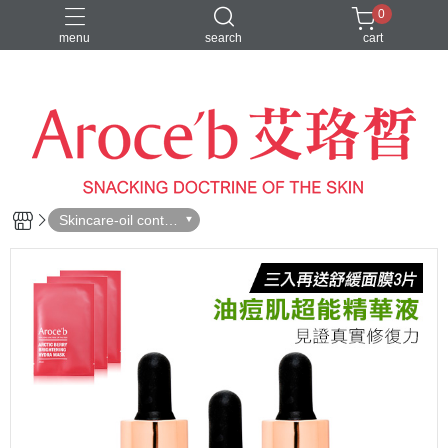
0
menu
search
cart
VIP客人
Skincare-oil contro
l