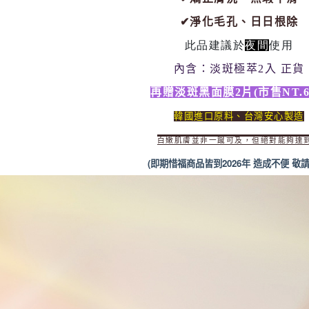
✔淨化毛孔、日日根除
此品建議於
夜間
使用
內含：淡斑極萃2入 正貨
再贈淡斑黑面膜2片(市售NT.60
韓國進口原料、台灣安心製造
白嫩肌膚並非一蹴可及，但絕對能夠達
(即期惜福商品皆到2026年 造成不便 敬請