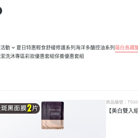
銷活動
夏日特惠
輕食舒緩修護系列
海洋多醣控油系列
蘊白島藏
清潔洗沐專區
彩妝優惠套組
保養優惠套組
選2入8折
88折
5折 2件4折
商品編號：
T010
【美白雙入組