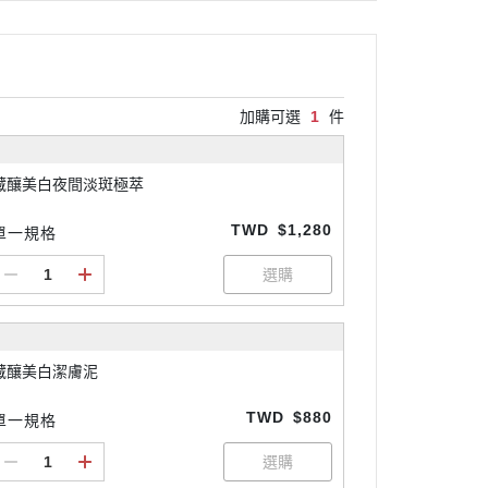
加購可選
1
件
藏釀美白夜間淡斑極萃
TWD
$1,280
單一規格
藏釀美白潔膚泥
TWD
$880
單一規格