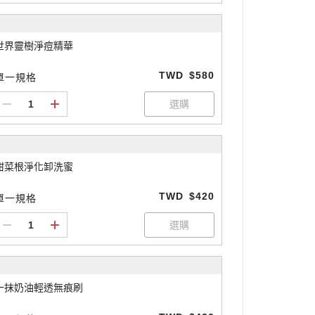
世界靈樹淨痘精華
TWD
$580
單一規格
甜菜根淨化卸洗蜜
TWD
$420
單一規格
一抹奶油輕透無痕刷