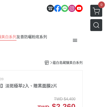
0
釀美白系列
友善防曬粉底系列
全部商品
蘊白島藏釀美白系列
關於
實測影片
09
部落格Blog
】淡斑極萃2入、贈黑面膜2片
TWD
$
4,400
$
2,260