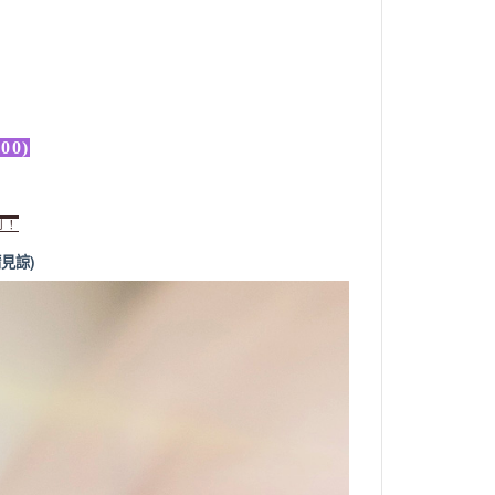
0)
到！
見諒)