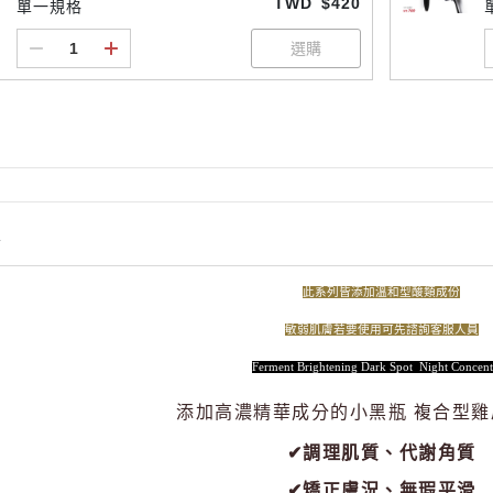
TWD
$420
單一規格
情
此系列皆添加溫和型酸類成份
敏弱肌膚若要使用可先諮詢客服人員
Ferment Brightening Dark Spot
Night Concent
添加高濃精華成分的小黑瓶
複合型雞
✔調理肌質、代謝角質
✔矯正膚況、無瑕平滑